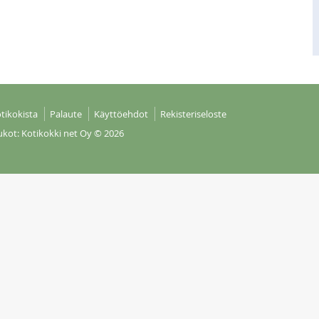
tikokista
Palaute
Käyttöehdot
Rekisteriseloste
ukot: Kotikokki net Oy
© 2026