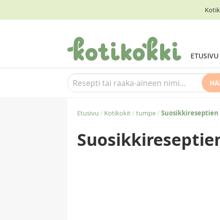
Kotik
ETUSIVU
HA
Etusivu
/
Kotikokit
/
tumpe
/
Suosikkireseptie
Suosikkireseptie