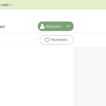
täällä
Kirjaudu
KIT
Muistitaulu