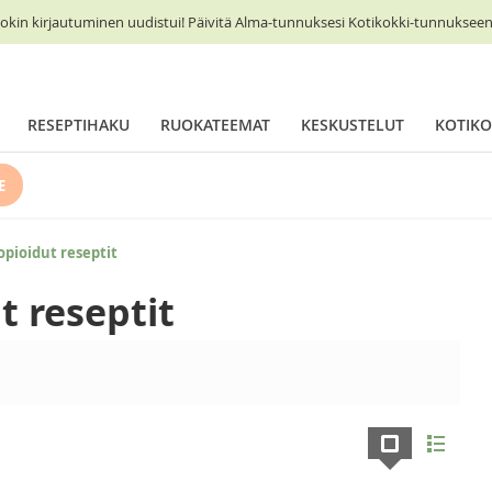
okin kirjautuminen uudistui! Päivitä Alma-tunnuksesi Kotikokki-tunnukseen 
RESEPTIHAKU
RUOKATEEMAT
KESKUSTELUT
KOTIKO
E
opioidut reseptit
t reseptit