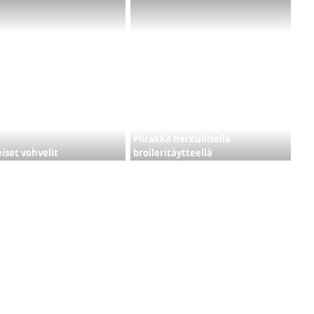
Piirakka herkullisella
iset vohvelit
broileritäytteellä