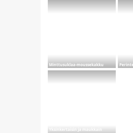
Minttusuklaa-moussekakku
Perinte
Yksinkertaisin ja maukkain