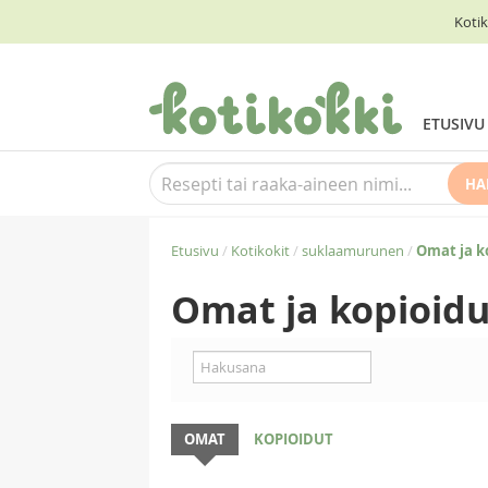
Kotik
ETUSIVU
HA
Etusivu
/
Kotikokit
/
suklaamurunen
/
Omat ja k
Omat ja kopioidu
OMAT
KOPIOIDUT