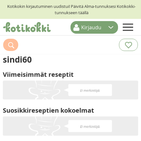
Kotikokin kirjautuminen uudistui! Päivitä Alma-tunnuksesi Kotikokki-
tunnukseen täällä
Kirjaudu
ETUSIVU
RESEPTIHAKU
sindi60
RUOKATEEMAT
Viimeisimmät reseptit
KESKUSTELUT
KOTIKOKIT
Suosikkireseptien kokoelmat