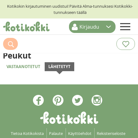
Kotikokin kirjautuminen uudistui! Päivitä Alma-tunnuksesi Kotikokki-
tunnukseen täällä
Kirjaudu
ETUSIVU
RESEPTIHAKU
Peukut
RUOKATEEMAT
VASTAANOTETUT
LÄHETETYT
KESKUSTELUT
KOTIKOKIT
Tietoa Kotikokista
Palaute
Käyttöehdot
Rekisteriseloste