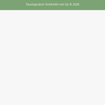
Taustajoukot: Kotikokki net Oy
© 2026