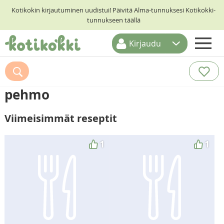
Kotikokin kirjautuminen uudistui! Päivitä Alma-tunnuksesi Kotikokki-
tunnukseen täällä
Kirjaudu
ETUSIVU
RESEPTIHAKU
pehmo
RUOKATEEMAT
Viimeisimmät reseptit
KESKUSTELUT
KOTIKOKIT
1
1