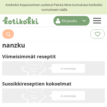
Kotikokin kirjautuminen uudistui! Päivitä Alma-tunnuksesi Kotikokki-
tunnukseen täällä
Kirjaudu
ETUSIVU
RESEPTIHAKU
nanzku
RUOKATEEMAT
Viimeisimmät reseptit
KESKUSTELUT
KOTIKOKIT
Suosikkireseptien kokoelmat