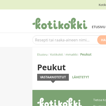
Kotik
ETUSIVU
HA
Etusivu
/
Kotikokit
/
mmaikki
/
Peukut
Peukut
VASTAANOTETUT
LÄHETETYT
Tietoa Ko