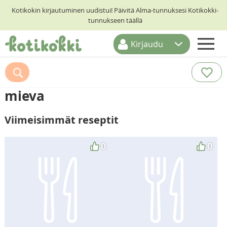
Kotikokin kirjautuminen uudistui! Päivitä Alma-tunnuksesi Kotikokki-
tunnukseen täällä
Kirjaudu
ETUSIVU
RESEPTIHAKU
mieva
RUOKATEEMAT
Viimeisimmät reseptit
KESKUSTELUT
KOTIKOKIT
0
0