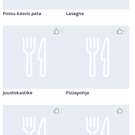
Possu-kasvis pata
Lasagne
0
0
Juustokastike
Pizzapohja
0
1