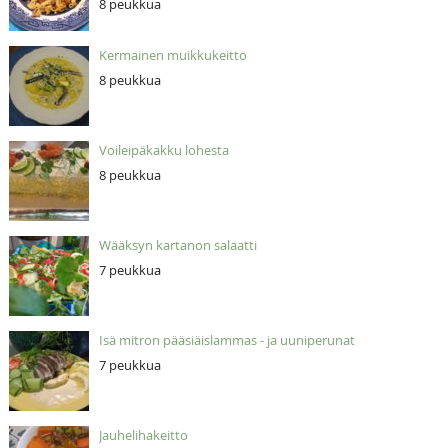
8 peukkua
Kermainen muikkukeitto
8 peukkua
Voileipäkakku lohesta
8 peukkua
Wääksyn kartanon salaatti
7 peukkua
Isä mitron pääsiäislammas - ja uuniperunat
7 peukkua
Jauhelihakeitto