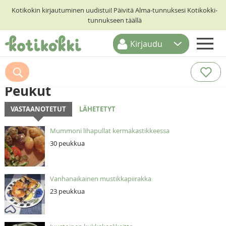
Kotikokin kirjautuminen uudistui! Päivitä Alma-tunnuksesi Kotikokki-
tunnukseen täällä
Kirjaudu
ETUSIVU
RESEPTIHAKU
Peukut
RUOKATEEMAT
VASTAANOTETUT
LÄHETETYT
KESKUSTELUT
Mummoni lihapullat kermakastikkeessa
KOTIKOKIT
30 peukkua
Vanhanaikainen mustikkapiirakka
23 peukkua