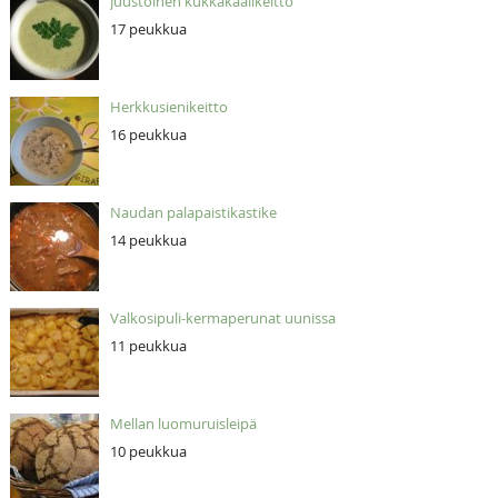
Juustoinen kukkakaalikeitto
17 peukkua
Herkkusienikeitto
16 peukkua
Naudan palapaistikastike
14 peukkua
Valkosipuli-kermaperunat uunissa
11 peukkua
Mellan luomuruisleipä
10 peukkua