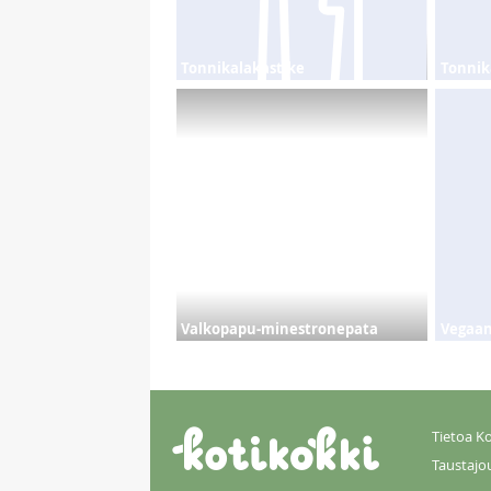
Tonnikalakastike
Tonnik
Valkopapu-minestronepata
Vegaan
Tietoa Ko
Taustajo