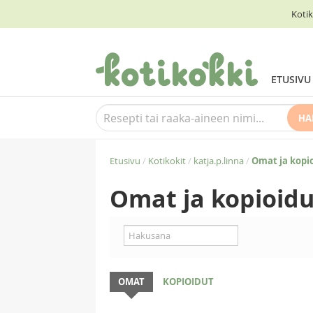
Kotik
ETUSIVU
HA
Etusivu
/
Kotikokit
/
katja.p.linna
/
Omat ja kopio
Omat ja kopioidu
OMAT
KOPIOIDUT