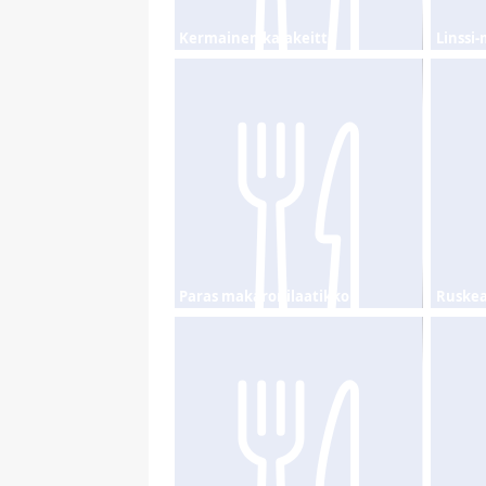
Kermainen kalakeitto
Linssi
Paras makaronilaatikko
Ruskea