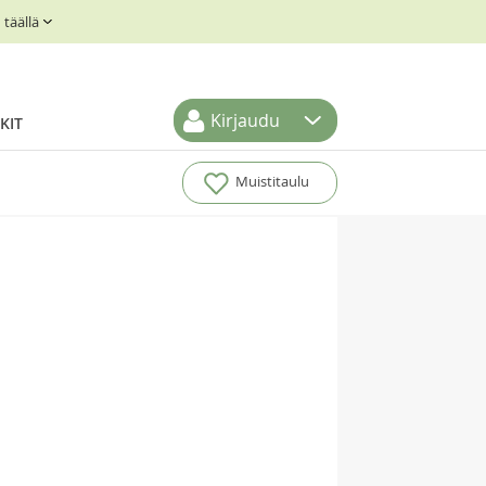
täällä
Kirjaudu
KIT
Muistitaulu