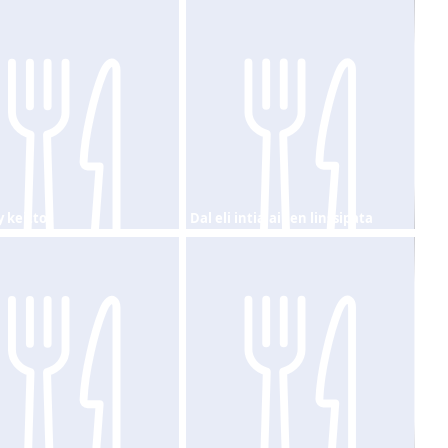
 keitto
Dal eli intialainen linssipata