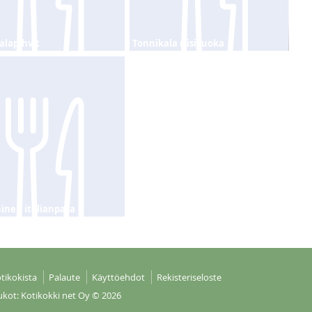
alapihvit
Tonnikala riisivuoka
inen italianpata
tikokista
Palaute
Käyttöehdot
Rekisteriseloste
ukot: Kotikokki net Oy
© 2026