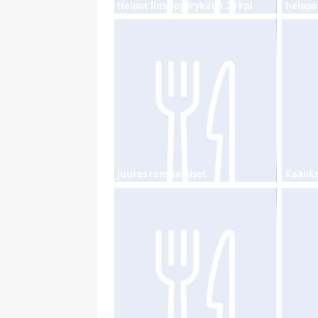
Helpot linssipyörykät n.20 kpl
helppo
Juures ranskalaiset
Kaalik