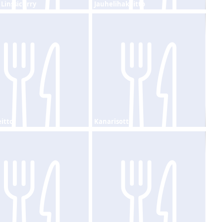
 Linssicurry
Jauhelihakeitto
eitto
Kanarisotto