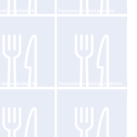
-makaroonilaatikko
Papupata vihreistä pavuista
 soijarouhekastike
Tomaattinen Linssi-juureskeitto