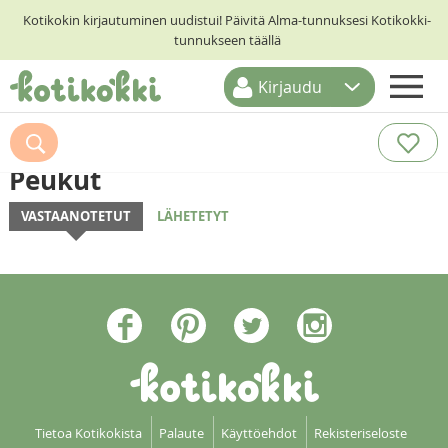
Kotikokin kirjautuminen uudistui! Päivitä Alma-tunnuksesi Kotikokki-
tunnukseen täällä
Kirjaudu
ETUSIVU
RESEPTIHAKU
Peukut
RUOKATEEMAT
VASTAANOTETUT
LÄHETETYT
KESKUSTELUT
KOTIKOKIT
Tietoa Kotikokista
Palaute
Käyttöehdot
Rekisteriseloste