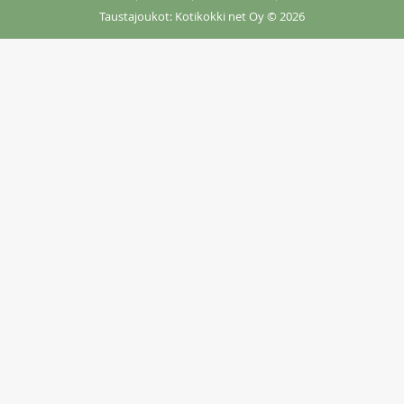
Taustajoukot: Kotikokki net Oy
© 2026