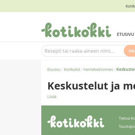
Kotik
ETUSIVU
HA
Etusivu
/
Kotikokit
/
hernekeittomies
/
Keskuste
Keskustelut ja m
Lisää
Tietoa Ko
Taustajo