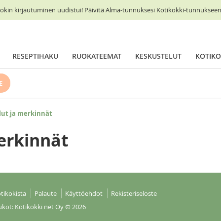
okin kirjautuminen uudistui! Päivitä Alma-tunnuksesi Kotikokki-tunnukseen 
RESEPTIHAKU
RUOKATEEMAT
KESKUSTELUT
KOTIKO
E
lut ja merkinnät
erkinnät
tikokista
Palaute
Käyttöehdot
Rekisteriseloste
ukot: Kotikokki net Oy
© 2026