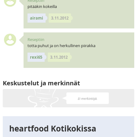
Reseptiin
pitääkin kokeilla
airami
3.11.2012
Reseptiin
totta puhut ja on herkullinen piirakka
rexi65
3.11.2012
Keskustelut ja merkinnät
heartfood Kotikokissa