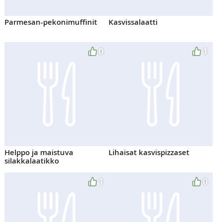
Parmesan-pekonimuffinit
Kasvissalaatti
0
1
Helppo ja maistuva
Lihaisat kasvispizzaset
silakkalaatikko
1
0