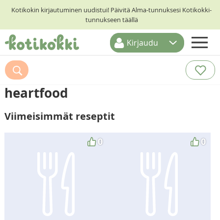
Kotikokin kirjautuminen uudistui! Päivitä Alma-tunnuksesi Kotikokki-
tunnukseen täällä
Kirjaudu
ETUSIVU
RESEPTIHAKU
heartfood
RUOKATEEMAT
Viimeisimmät reseptit
KESKUSTELUT
KOTIKOKIT
0
0