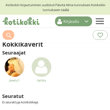
Kotikokin kirjautuminen uudistui! Päivitä Alma-tunnuksesi Kotikokki-
tunnukseen täällä
Kirjaudu
ETUSIVU
RESEPTIHAKU
Kokkikaverit
RUOKATEEMAT
Seuraajat
KESKUSTELUT
KOTIKOKIT
peetu1
tatska
Seuratut
Ei seurattuja kotikokkeja