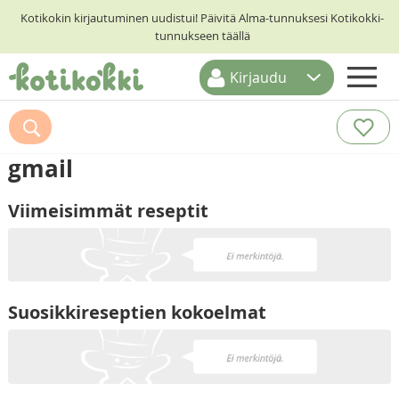
Kotikokin kirjautuminen uudistui! Päivitä Alma-tunnuksesi Kotikokki-
tunnukseen täällä
Kirjaudu
ETUSIVU
RESEPTIHAKU
gmail
RUOKATEEMAT
Viimeisimmät reseptit
KESKUSTELUT
KOTIKOKIT
Suosikkireseptien kokoelmat