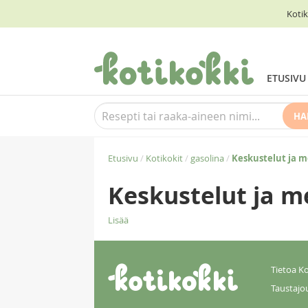
Kotik
ETUSIVU
HA
Etusivu
/
Kotikokit
/
gasolina
/
Keskustelut ja 
Keskustelut ja m
Lisää
Tietoa Ko
Taustajo