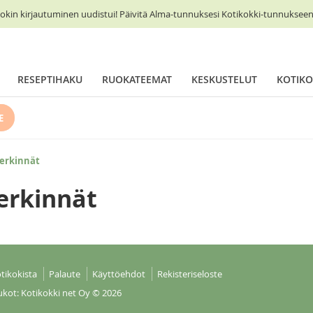
okin kirjautuminen uudistui! Päivitä Alma-tunnuksesi Kotikokki-tunnukseen 
RESEPTIHAKU
RUOKATEEMAT
KESKUSTELUT
KOTIKO
E
merkinnät
erkinnät
tikokista
Palaute
Käyttöehdot
Rekisteriseloste
ukot: Kotikokki net Oy
© 2026