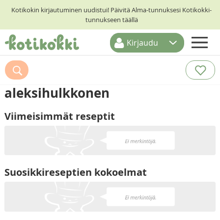
Kotikokin kirjautuminen uudistui! Päivitä Alma-tunnuksesi Kotikokki-
tunnukseen täällä
Kirjaudu
ETUSIVU
RESEPTIHAKU
aleksihulkkonen
RUOKATEEMAT
Viimeisimmät reseptit
KESKUSTELUT
KOTIKOKIT
Suosikkireseptien kokoelmat