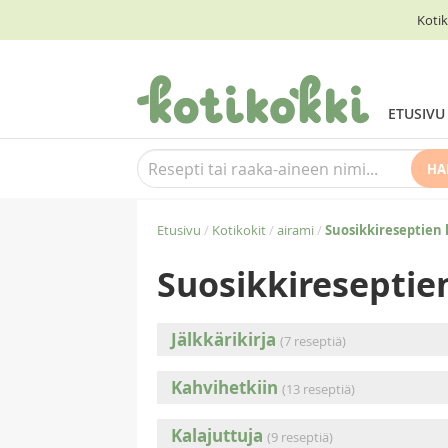
Kotik
ETUSIVU
HA
Etusivu
/
Kotikokit
/
airami
/
Suosikkireseptien
Suosikkireseptie
Jälkkärikirja
(7 reseptiä)
Kahvihetkiin
(13 reseptiä)
Kalajuttuja
(9 reseptiä)