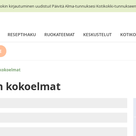
okin kirjautuminen uudistui! Päivitä Alma-tunnuksesi Kotikokki-tunnukseen 
RESEPTIHAKU
RUOKATEEMAT
KESKUSTELUT
KOTIKO
E
 kokoelmat
n kokoelmat