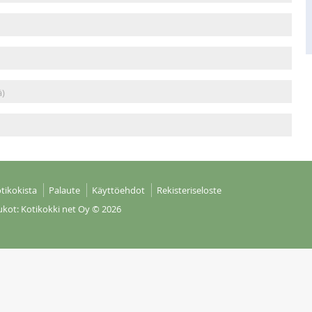
ä)
tikokista
Palaute
Käyttöehdot
Rekisteriseloste
ukot: Kotikokki net Oy
© 2026