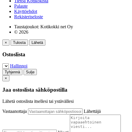
Tietoa Kotikokista
Palaute
Käyttöehdot
Rekisteriseloste
Taustajoukot: Kotikokki net Oy
© 2026
×
Tulosta
Lähetä
Ostoslista
Hallinnoi
Tyhjennä
Sulje
×
Jaa ostoslista sähköpostilla
Lähetä ostoslista itsellesi tai ystävällesi
Vastaanottaja
Lähettäjä