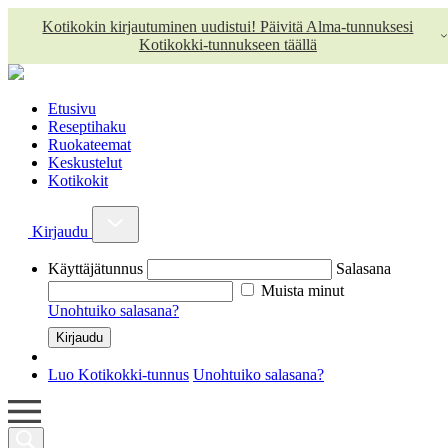
Kotikokin kirjautuminen uudistui! Päivitä Alma-tunnuksesi
Kotikokki-tunnukseen täällä
Etusivu
Reseptihaku
Ruokateemat
Keskustelut
Kotikokit
Kirjaudu
Käyttäjätunnus
Salasana
Muista minut
Unohtuiko salasana?
Luo Kotikokki-tunnus
Unohtuiko salasana?