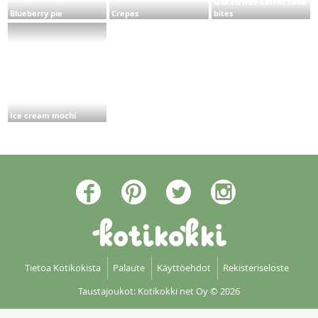
Gluten free carrot cake
Blueberry pie
Crepes
bites
Ice cream mochi
Tietoa Kotikokista
Palaute
Käyttöehdot
Rekisteriseloste
Taustajoukot: Kotikokki net Oy
© 2026