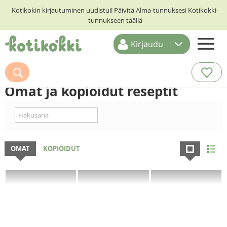
Kotikokin kirjautuminen uudistui! Päivitä Alma-tunnuksesi Kotikokki-
tunnukseen täällä
Kirjaudu
ETUSIVU
RESEPTIHAKU
Omat ja kopioidut reseptit
RUOKATEEMAT
KESKUSTELUT
KOTIKOKIT
OMAT
KOPIOIDUT