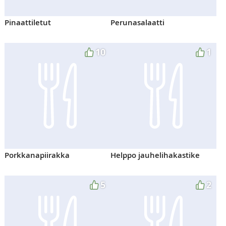
Pinaattiletut
Perunasalaatti
10
1
Porkkanapiirakka
Helppo jauhelihakastike
5
2