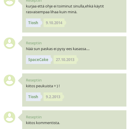
Reseptiin
kurjaa että ohje ei toiminut sinulla,ehkä käytit
rasvaisempaa lihaa kuin minä.
Tiosh
9.10.2014
Reseptiin
Nää sun paskas ei pysy ees kasassa....
SpaceCake
27.10.2013
Reseptiin
kiitos peukuista = ) !
Tiosh
9.2.2013
Reseptiin
kiitos kommentista.