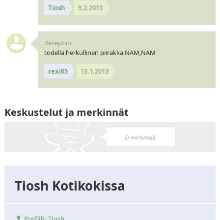
Tiosh
9.2.2013
Reseptiin
todella herkullinen piirakka NAM,NAM
rexi65
13.1.2013
Keskustelut ja merkinnät
Tiosh Kotikokissa
Profiili: Tiosh