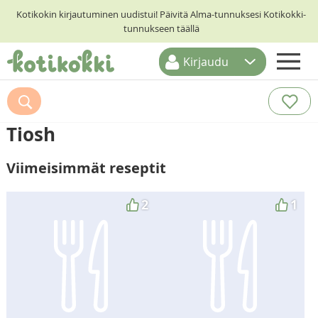
Kotikokin kirjautuminen uudistui! Päivitä Alma-tunnuksesi Kotikokki-
tunnukseen täällä
Kirjaudu
ETUSIVU
RESEPTIHAKU
Tiosh
RUOKATEEMAT
Viimeisimmät reseptit
KESKUSTELUT
KOTIKOKIT
2
1