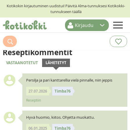
Kotikokin kirjautuminen uudistui! Päivitä Alma-tunnuksesi Kotikokki-
tunnukseen täällä
Kirjaudu
ETUSIVU
RESEPTIHAKU
Reseptikommentit
RUOKATEEMAT
VASTAANOTETUT
LÄHETETYT
KESKUSTELUT
Persilja ja pari kanttarellia vielä pinnalle, niin jeppis
KOTIKOKIT
27.07.2026
Timba76
Reseptiin
Hyvä huomio, kiitos. Ohjetta muokattu.
06.01.2025
Timba76