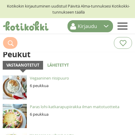
Kotikokin kirjautuminen uudistui! Päivitä Alma-tunnuksesi Kotikokki-
tunnukseen täällä
Kirjaudu
ETUSIVU
RESEPTIHAKU
Peukut
RUOKATEEMAT
VASTAANOTETUT
LÄHETETYT
KESKUSTELUT
Vegaaninen riisipuuro
KOTIKOKIT
6 peukkua
Paras lohi-katkarapupiirakka ilman maitotuotteita
6 peukkua