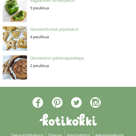
Vegaaninen vihreä pesto
5 peukkua
Gluteenittomat piparkakut
4 peukkua
Gluteeniton pähkinäpataleipä
2 peukkua
Tietoa Kotikokista
Palaute
Käyttöehdot
Rekisteriseloste