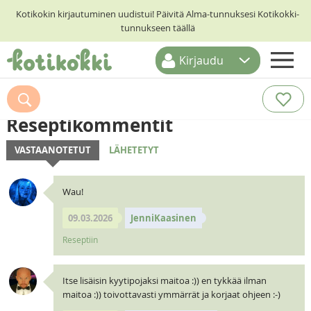
Kotikokin kirjautuminen uudistui! Päivitä Alma-tunnuksesi Kotikokki-
tunnukseen täällä
Kirjaudu
ETUSIVU
RESEPTIHAKU
Reseptikommentit
RUOKATEEMAT
VASTAANOTETUT
LÄHETETYT
KESKUSTELUT
Wau!
KOTIKOKIT
09.03.2026
JenniKaasinen
Reseptiin
Itse lisäisin kyytipojaksi maitoa :)) en tykkää ilman
maitoa :)) toivottavasti ymmärrät ja korjaat ohjeen :-)