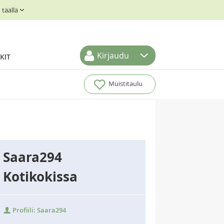
täällä
Kirjaudu
KIT
Muistitaulu
Saara294
Kotikokissa
Profiili: Saara294