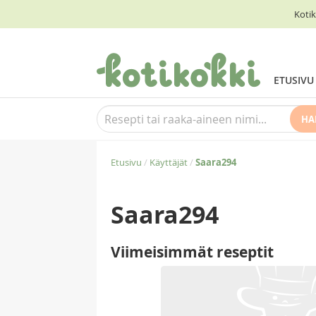
Kotik
ETUSIVU
HA
Etusivu
/
Käyttäjät
/
Saara294
Saara294
Viimeisimmät reseptit