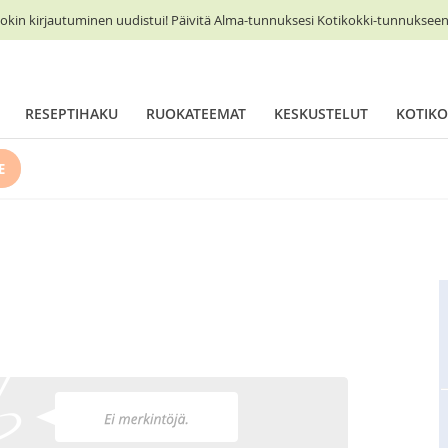
okin kirjautuminen uudistui! Päivitä Alma-tunnuksesi Kotikokki-tunnukseen 
RESEPTIHAKU
RUOKATEEMAT
KESKUSTELUT
KOTIKO
E