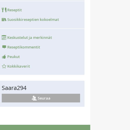
Reseptit
Suosikkireseptien kokoelmat
Keskustelut ja merkinnät
Reseptikommentit
Peukut
Kokkikaverit
Saara294
Seuraa