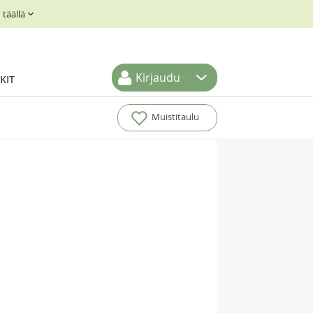
täällä
Kirjaudu
KIT
Muistitaulu