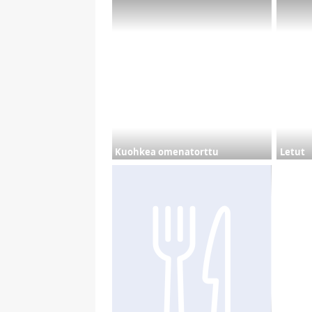
Kuohkea omenatorttu
Letut