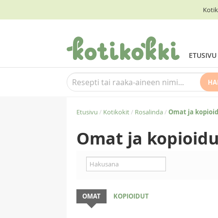
Kotik
ETUSIVU
HA
Etusivu
/
Kotikokit
/
Rosalinda
/
Omat ja kopioid
Omat ja kopioidu
OMAT
KOPIOIDUT