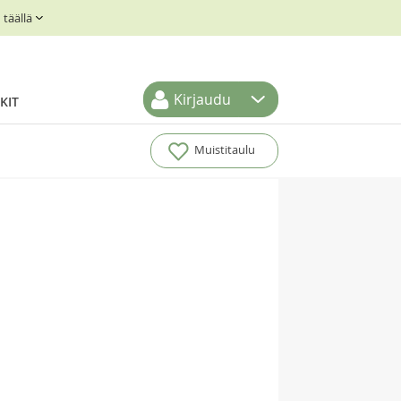
täällä
Kirjaudu
KIT
Muistitaulu