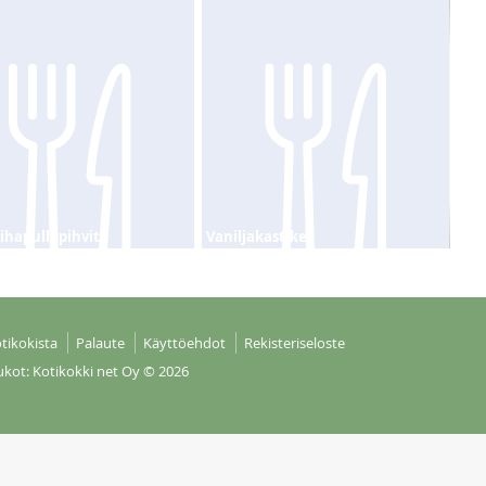
ihapullapihvit
Vaniljakastike
tikokista
Palaute
Käyttöehdot
Rekisteriseloste
ukot: Kotikokki net Oy
© 2026