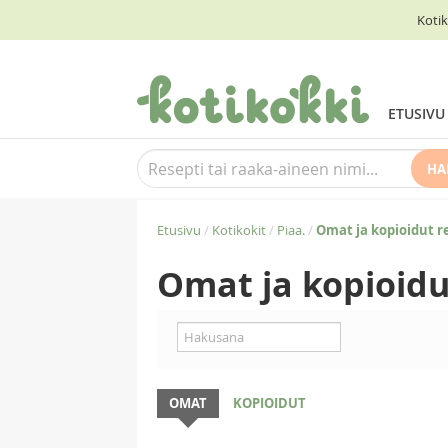
Kotik
ETUSIVU
HA
Etusivu
/
Kotikokit
/
Piaa.
/
Omat ja kopioidut r
Omat ja kopioidu
OMAT
KOPIOIDUT