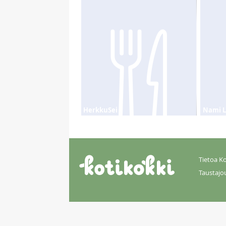
HerkkuSei
Nami L
Tietoa Ko
Taustajo