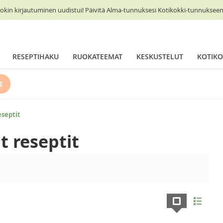
okin kirjautuminen uudistui! Päivitä Alma-tunnuksesi Kotikokki-tunnukseen 
RESEPTIHAKU
RUOKATEEMAT
KESKUSTELUT
KOTIKO
E
eseptit
t reseptit