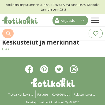
Kotikokin kirjautuminen uudistui! Päivitä Alma-tunnuksesi Kotikokki-
tunnukseen täällä
Kirjaudu
ETUSIVU
RESEPTIHAKU
Keskustelut ja merkinnät
RUOKATEEMAT
Lisää
KESKUSTELUT
KOTIKOKIT
Tietoa Kotikokista
Palaute
Käyttöehdot
Rekisteriseloste
Taustajoukot: Kotikokki net Oy
© 2026