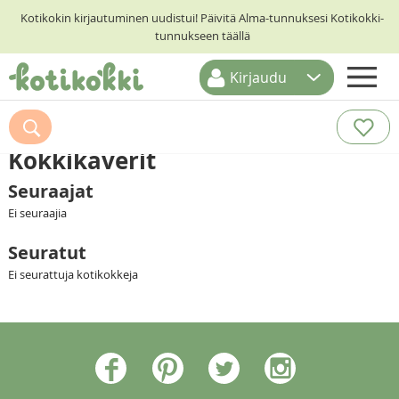
Kotikokin kirjautuminen uudistui! Päivitä Alma-tunnuksesi Kotikokki-
tunnukseen täällä
Kirjaudu
ETUSIVU
RESEPTIHAKU
Kokkikaverit
RUOKATEEMAT
Seuraajat
Ei seuraajia
KESKUSTELUT
Seuratut
KOTIKOKIT
Ei seurattuja kotikokkeja