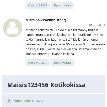
Maisis123456
Ihan muuta
Mistä paikkakunnista? :)
88
0
Missä te asustelette? En oo oikee törmänny muihin
Lappeenrantalaisii, vaikkahan iso kaupunki on :D Onko
teidän kunnalla mitään erityistä? Täällähän on oma
jääkiekkojoukkue joka pelaa SM-liigassa, Suomen suurin
prisma, TODELLAKIN iso hiekkalinna, satama jossa on
ilmaisia laitteita.. Eli vähän kaikkea :)
Maisis123456
Ihan muuta
Maisis123456 Kotikokissa
Profiili: Maisis123456