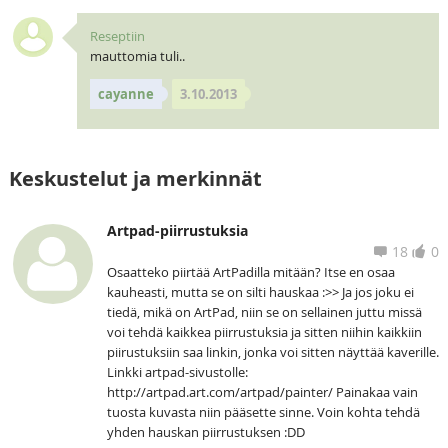
Reseptiin
mauttomia tuli..
cayanne
3.10.2013
Keskustelut ja merkinnät
Artpad-piirrustuksia
18
0
Osaatteko piirtää ArtPadilla mitään? Itse en osaa
kauheasti, mutta se on silti hauskaa :>> Ja jos joku ei
tiedä, mikä on ArtPad, niin se on sellainen juttu missä
voi tehdä kaikkea piirrustuksia ja sitten niihin kaikkiin
piirustuksiin saa linkin, jonka voi sitten näyttää kaverille.
Linkki artpad-sivustolle:
http://artpad.art.com/artpad/painter/ Painakaa vain
tuosta kuvasta niin pääsette sinne. Voin kohta tehdä
yhden hauskan piirrustuksen :DD