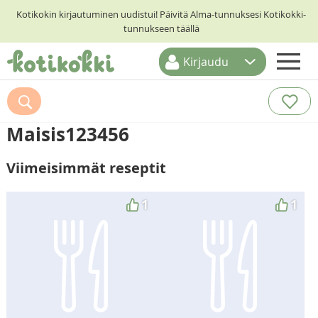
Kotikokin kirjautuminen uudistui! Päivitä Alma-tunnuksesi Kotikokki-
tunnukseen täällä
Kirjaudu
ETUSIVU
RESEPTIHAKU
Maisis123456
RUOKATEEMAT
Viimeisimmät reseptit
KESKUSTELUT
KOTIKOKIT
1
1