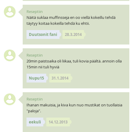
Reseptiin
Näitä suklaa muffinsseja en oo viellä kokeillu tehdä
täytyy koitaa kokeilla tehdä ku ehtii.
Duutsonit fani
28.3.2014
Reseptiin
20min paistoaika oli liikaa, tuli kovia päältä. annoin olla
15min nii tuli hyviä
Nupu15
31.1.2014
Reseptiin
Ihanan makuisia, ja kiva kun nuo mustikat on tuollaisia
"paloja".
eekuli
14.12.2013