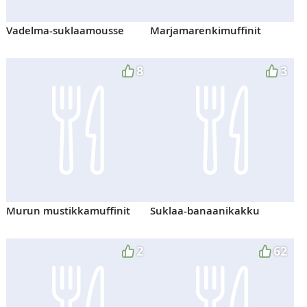
Vadelma-suklaamousse
Marjamarenkimuffinit
8
3
Murun mustikkamuffinit
Suklaa-banaanikakku
2
62