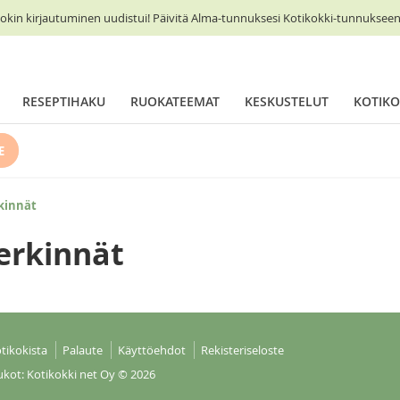
okin kirjautuminen uudistui! Päivitä Alma-tunnuksesi Kotikokki-tunnukseen 
RESEPTIHAKU
RUOKATEEMAT
KESKUSTELUT
KOTIKO
E
kinnät
erkinnät
tikokista
Palaute
Käyttöehdot
Rekisteriseloste
ukot: Kotikokki net Oy
© 2026