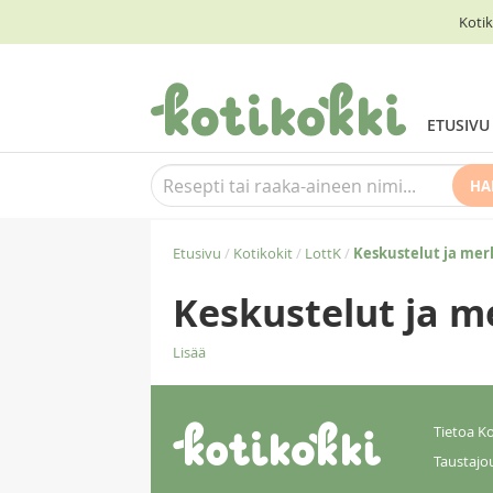
Kotik
ETUSIVU
HA
Etusivu
/
Kotikokit
/
LottK
/
Keskustelut ja mer
Keskustelut ja m
Lisää
Tietoa Ko
Taustajo