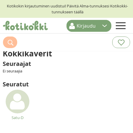
Kotikokin kirjautuminen uudistui! Päivitä Alma-tunnuksesi Kotikokki-
tunnukseen täällä
Kirjaudu
ETUSIVU
RESEPTIHAKU
Kokkikaverit
RUOKATEEMAT
Seuraajat
Ei seuraajia
KESKUSTELUT
Seuratut
KOTIKOKIT
Satu-D