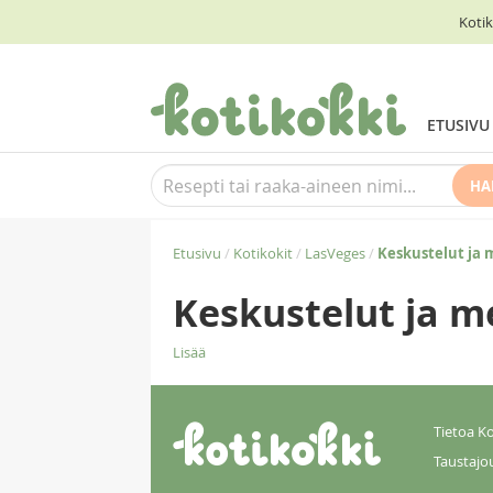
Kotik
ETUSIVU
HA
Etusivu
/
Kotikokit
/
LasVeges
/
Keskustelut ja 
Keskustelut ja m
Lisää
Tietoa Ko
Taustajo