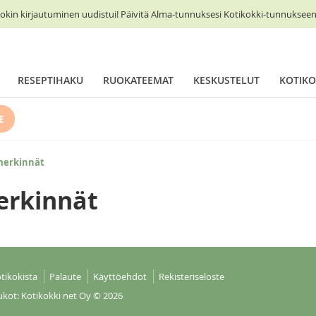
okin kirjautuminen uudistui! Päivitä Alma-tunnuksesi Kotikokki-tunnukseen 
RESEPTIHAKU
RUOKATEEMAT
KESKUSTELUT
KOTIKO
E
merkinnät
erkinnät
tikokista
Palaute
Käyttöehdot
Rekisteriseloste
ukot: Kotikokki net Oy
© 2026