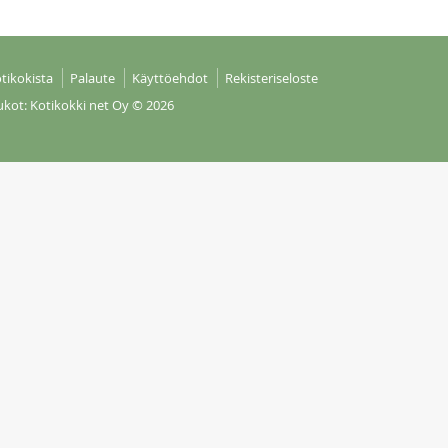
tikokista
Palaute
Käyttöehdot
Rekisteriseloste
ukot: Kotikokki net Oy
© 2026