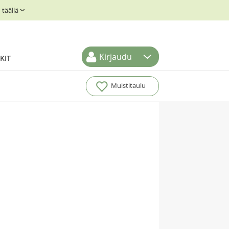
täällä
Kirjaudu
KIT
Muistitaulu