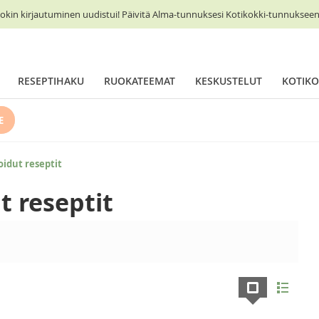
okin kirjautuminen uudistui! Päivitä Alma-tunnuksesi Kotikokki-tunnukseen 
RESEPTIHAKU
RUOKATEEMAT
KESKUSTELUT
KOTIKO
E
oidut reseptit
t reseptit