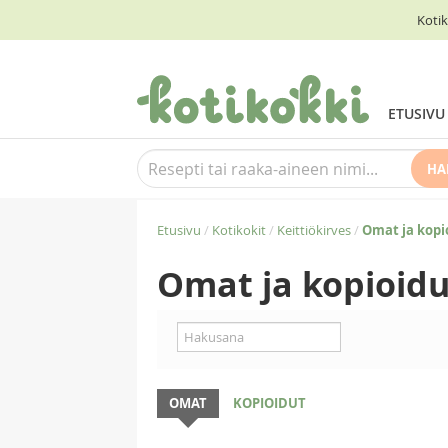
Kotik
ETUSIVU
HA
Etusivu
/
Kotikokit
/
Keittiökirves
/
Omat ja kopi
Omat ja kopioidu
OMAT
KOPIOIDUT