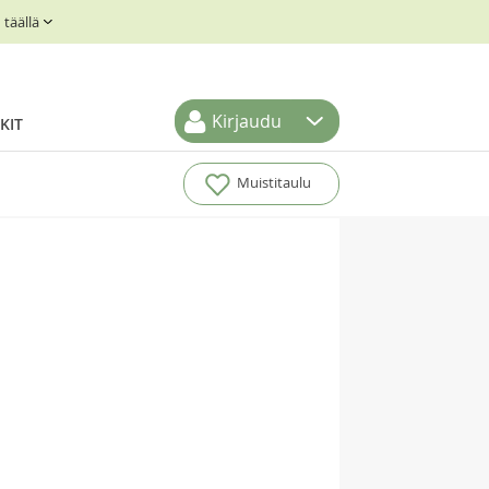
täällä
Kirjaudu
KIT
Muistitaulu