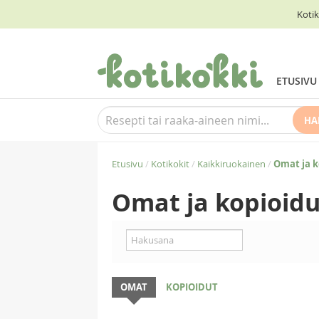
Kotik
ETUSIVU
HA
Etusivu
/
Kotikokit
/
Kaikkiruokainen
/
Omat ja k
Omat ja kopioidu
OMAT
KOPIOIDUT