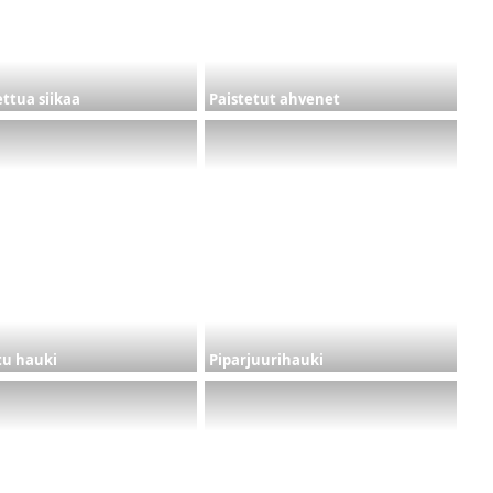
ttua siikaa
Paistetut ahvenet
tu hauki
Piparjuurihauki