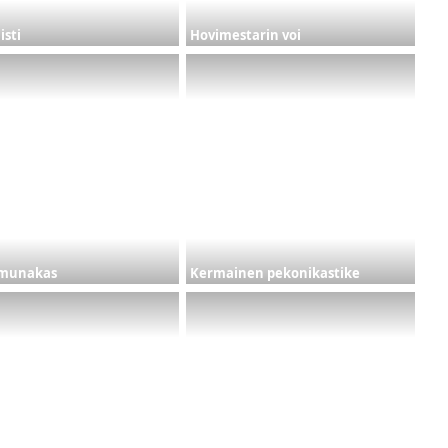
isti
Hovimestarin voi
omunakas
Kermainen pekonikastike