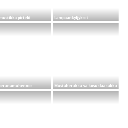
mustikka pirtelö
Lampaankyljykset
-perunamuhennos
Mustaherukka-valkosuklaakakku