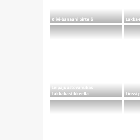
Kiivi-banaani pirtelö
Lakka-
Leipäjuustovanukas
Lakkakastikkeella
Linssi