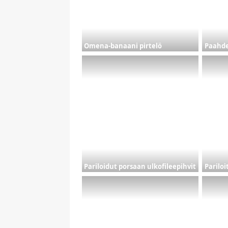
Omena-banaani pirtelö
Paahde
Pariloidut porsaan ulkofileepihvit
Pariloi