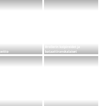
Broilerin koipireidet ja
eitto
bataattiranskalaiset