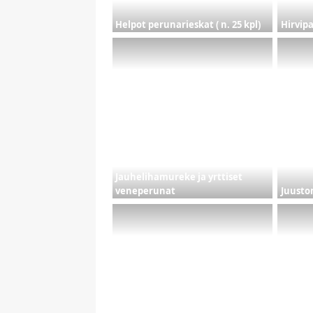
Helpot perunarieskat ( n. 25 kpl)
Hirvipa
Jauhelihamureke ja yrttiset
veneperunat
Juust