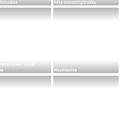
iivitaskut
Feta-tomaattipiirakka
ettu hirven vasan
ee
Haukikeitto