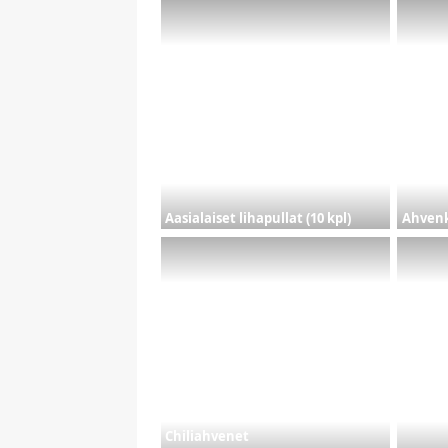
Aasialaiset lihapullat (10 kpl)
Ahvenk
Chiliahvenet