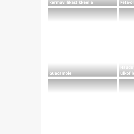
kermaviilikastikkeella
Feta-ol
Haudut
Guacamole
ulkofil