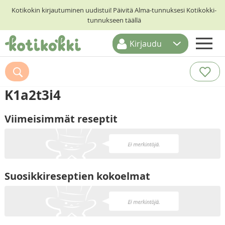
Kotikokin kirjautuminen uudistui! Päivitä Alma-tunnuksesi Kotikokki-
tunnukseen täällä
Kirjaudu
ETUSIVU
RESEPTIHAKU
K1a2t3i4
RUOKATEEMAT
Viimeisimmät reseptit
KESKUSTELUT
KOTIKOKIT
Suosikkireseptien kokoelmat