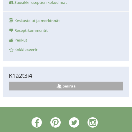
Suosikkireseptien kokoelmat
Keskustelut ja merkinnät
Reseptikommentit
Peukut
Kokkikaverit
K1a2t3i4
Seuraa