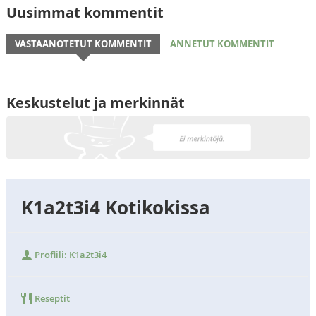
Uusimmat kommentit
VASTAANOTETUT KOMMENTIT
ANNETUT KOMMENTIT
Keskustelut ja merkinnät
K1a2t3i4 Kotikokissa
Profiili: K1a2t3i4
Reseptit