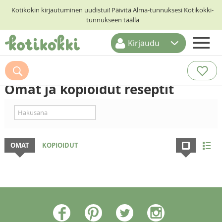
Kotikokin kirjautuminen uudistui! Päivitä Alma-tunnuksesi Kotikokki-
tunnukseen täällä
Kirjaudu
ETUSIVU
RESEPTIHAKU
Omat ja kopioidut reseptit
RUOKATEEMAT
KESKUSTELUT
KOTIKOKIT
OMAT
KOPIOIDUT