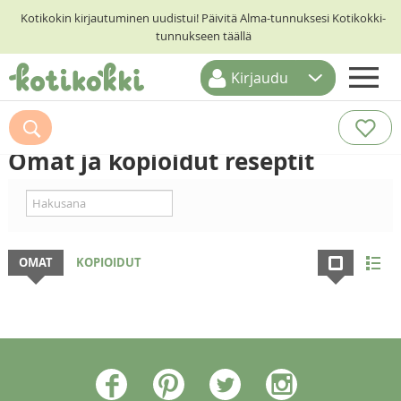
Kotikokin kirjautuminen uudistui! Päivitä Alma-tunnuksesi Kotikokki-
tunnukseen täällä
Kirjaudu
ETUSIVU
RESEPTIHAKU
Omat ja kopioidut reseptit
RUOKATEEMAT
KESKUSTELUT
KOTIKOKIT
OMAT
KOPIOIDUT