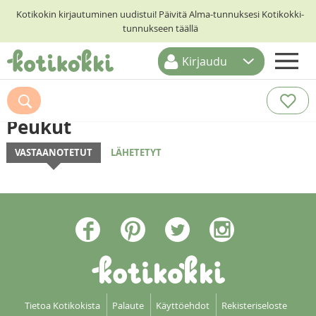
Kotikokin kirjautuminen uudistui! Päivitä Alma-tunnuksesi Kotikokki-
tunnukseen täällä
Kirjaudu
ETUSIVU
RESEPTIHAKU
Peukut
RUOKATEEMAT
VASTAANOTETUT
LÄHETETYT
KESKUSTELUT
KOTIKOKIT
Tietoa Kotikokista
Palaute
Käyttöehdot
Rekisteriseloste