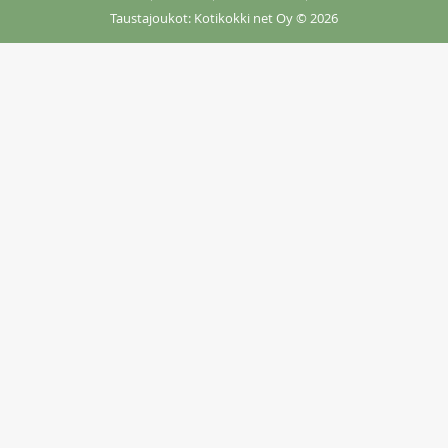
Taustajoukot: Kotikokki net Oy
© 2026