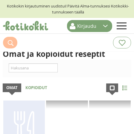
Kotikokin kirjautuminen uudistui! Päivitä Alma-tunnuksesi Kotikokki-
tunnukseen täällä
Kirjaudu
ETUSIVU
RESEPTIHAKU
Omat ja kopioidut reseptit
RUOKATEEMAT
KESKUSTELUT
KOTIKOKIT
OMAT
KOPIOIDUT