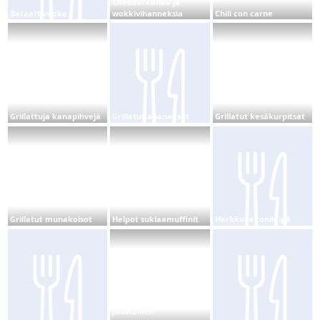
Cheddarkanaa ja
Bataattivuoka
wokkivihanneksia
Chili con carne
Grillattuja kanapihvejä
Grillatut ananakset
Grillatut kesäkurpitsat
Grillatut munakoisot
Helpot suklaamuffinit
Herkkupekonileipä
Juustoinen