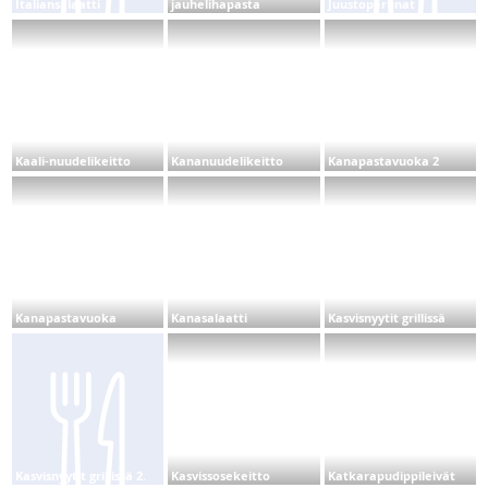
Italiansalaatti
jauhelihapasta
Juustoperunat
Kaali-nuudelikeitto
Kananuudelikeitto
Kanapastavuoka 2
Kanapastavuoka
Kanasalaatti
Kasvisnyytit grillissä
Kasvisnyytit grillissä 2.
Kasvissosekeitto
Katkarapudippileivät