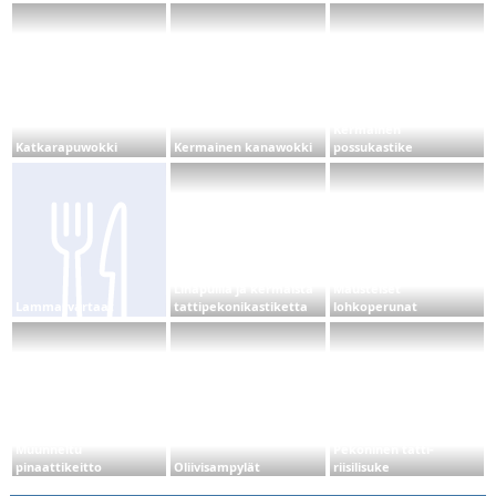
Kermainen
Katkarapuwokki
Kermainen kanawokki
possukastike
Lihapullia ja kermaista
Mausteiset
Lammasvartaat
tattipekonikastiketta
lohkoperunat
Muunneltu
Pekoninen tatti-
pinaattikeitto
Oliivisampylät
riisilisuke