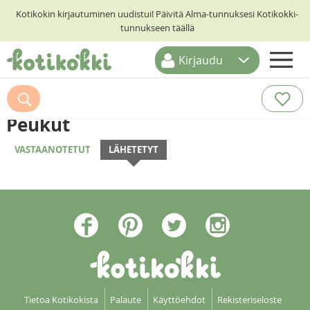
Kotikokin kirjautuminen uudistui! Päivitä Alma-tunnuksesi Kotikokki-
tunnukseen täällä
Kirjaudu
ETUSIVU
RESEPTIHAKU
Peukut
RUOKATEEMAT
VASTAANOTETUT
LÄHETETYT
KESKUSTELUT
KOTIKOKIT
Tietoa Kotikokista
Palaute
Käyttöehdot
Rekisteriseloste