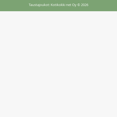
Taustajoukot: Kotikokki net Oy
© 2026