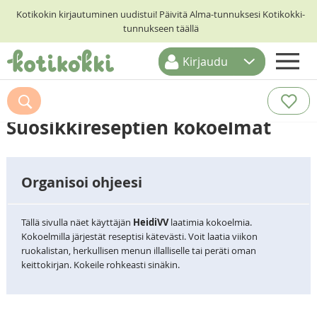
Kotikokin kirjautuminen uudistui! Päivitä Alma-tunnuksesi Kotikokki-
tunnukseen täällä
Kirjaudu
ETUSIVU
RESEPTIHAKU
Suosikkireseptien kokoelmat
RUOKATEEMAT
KESKUSTELUT
Organisoi ohjeesi
KOTIKOKIT
Tällä sivulla näet käyttäjän
HeidiVV
laatimia kokoelmia.
Kokoelmilla järjestät reseptisi kätevästi. Voit laatia viikon
ruokalistan, herkullisen menun illalliselle tai peräti oman
keittokirjan. Kokeile rohkeasti sinäkin.