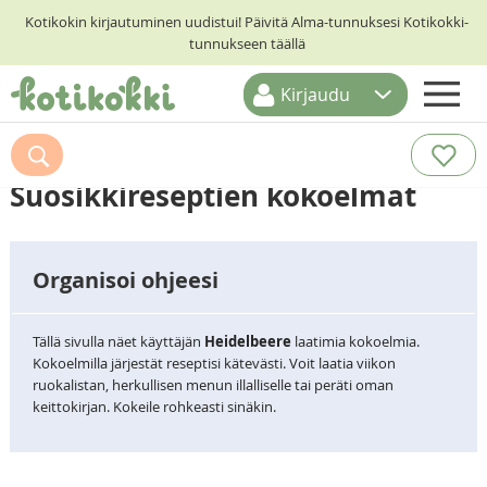
Kotikokin kirjautuminen uudistui! Päivitä Alma-tunnuksesi Kotikokki-
tunnukseen täällä
Kirjaudu
ETUSIVU
RESEPTIHAKU
Suosikkireseptien kokoelmat
RUOKATEEMAT
KESKUSTELUT
Organisoi ohjeesi
KOTIKOKIT
Tällä sivulla näet käyttäjän
Heidelbeere
laatimia kokoelmia.
Kokoelmilla järjestät reseptisi kätevästi. Voit laatia viikon
ruokalistan, herkullisen menun illalliselle tai peräti oman
keittokirjan. Kokeile rohkeasti sinäkin.