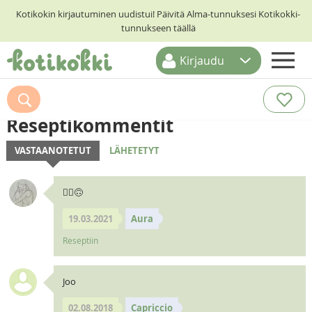
Kotikokin kirjautuminen uudistui! Päivitä Alma-tunnuksesi Kotikokki-
tunnukseen täällä
Kirjaudu
ETUSIVU
RESEPTIHAKU
Reseptikommentit
RUOKATEEMAT
VASTAANOTETUT
LÄHETETYT
KESKUSTELUT
🧝‍♀️🙃
KOTIKOKIT
19.03.2021
Aura
Reseptiin
Joo
02.08.2018
Capriccio