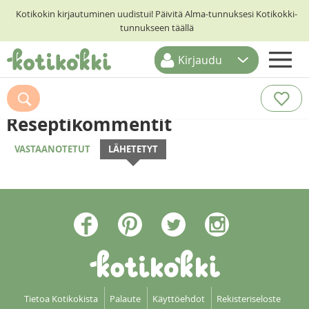
Kotikokin kirjautuminen uudistui! Päivitä Alma-tunnuksesi Kotikokki-
tunnukseen täällä
Kirjaudu
ETUSIVU
RESEPTIHAKU
Reseptikommentit
RUOKATEEMAT
VASTAANOTETUT
LÄHETETYT
KESKUSTELUT
KOTIKOKIT
Tietoa Kotikokista
Palaute
Käyttöehdot
Rekisteriseloste