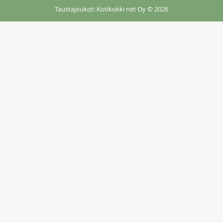
Taustajoukot: Kotikokki net Oy
© 2026