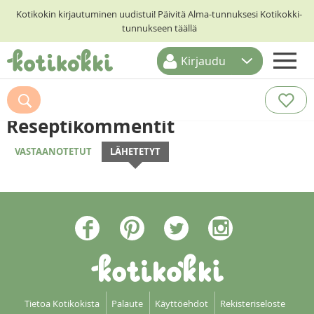
Kotikokin kirjautuminen uudistui! Päivitä Alma-tunnuksesi Kotikokki-
tunnukseen täällä
Kirjaudu
ETUSIVU
RESEPTIHAKU
Reseptikommentit
RUOKATEEMAT
VASTAANOTETUT
LÄHETETYT
KESKUSTELUT
KOTIKOKIT
Tietoa Kotikokista
Palaute
Käyttöehdot
Rekisteriseloste