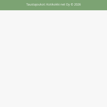
Taustajoukot: Kotikokki net Oy
© 2026