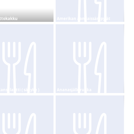
ttokakku
Amerikan aamiaissämpylät
nsalaatti ( säilyke )
Ananasjälkiruoka