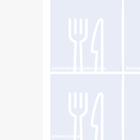
Aamiaisleipä leipäkoneella
Aasial
Ahvenanmaan