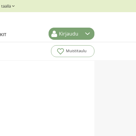
täällä
Kirjaudu
KIT
Muistitaulu