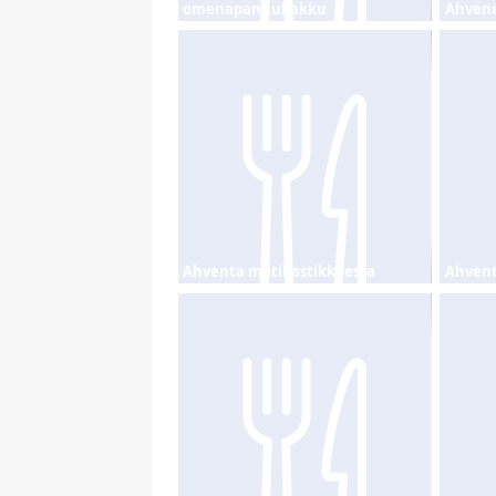
omenapannukakku
Ahvene
Ahventa mätikastikkeessa
Ahvent