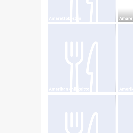
Amarettoboston
Amare
Amerikan chilikeitto
Amerika