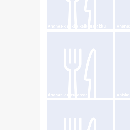
Ananas-kirsikka keikauskakku
Ananas
Ananas-lantturaaste
Aniske