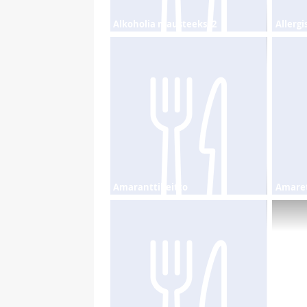
Alkoholia mausteeksi 2
Allergi
Amaranttikeitto
Amaret