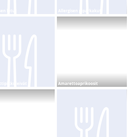
sen letut
Allergisen piparkakut
tipikkuleivät
Amarettoaprikoosit