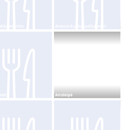
kääretorttu
Ananas-kukkakaalisalaatti
ksit
Anisleipä