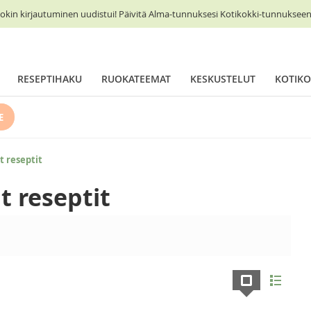
okin kirjautuminen uudistui! Päivitä Alma-tunnuksesi Kotikokki-tunnukseen 
RESEPTIHAKU
RUOKATEEMAT
KESKUSTELUT
KOTIKO
E
t reseptit
t reseptit