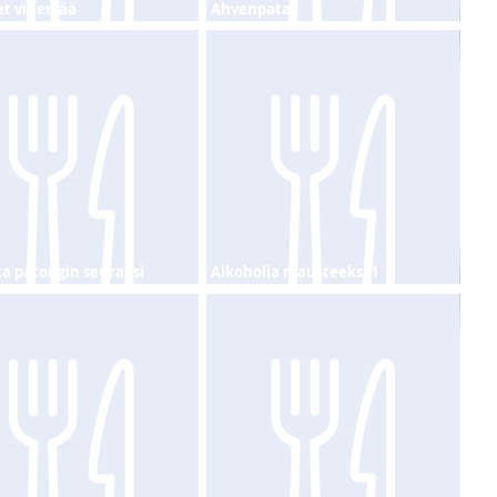
t vihertää
Ahvenpata
a patongin seuraksi
Alkoholia mausteeksi 1