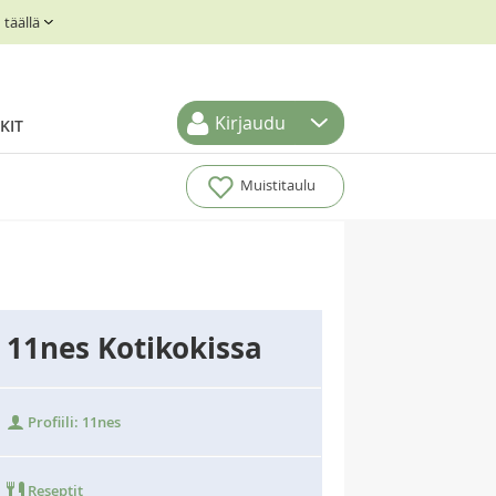
täällä
Kirjaudu
KIT
Muistitaulu
11nes Kotikokissa
Profiili: 11nes
Reseptit