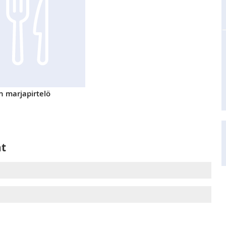
n marjapirtelö
at