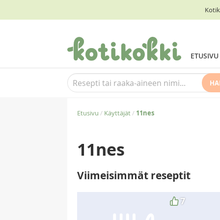
Kotik
ETUSIVU
HA
Etusivu
/
Käyttäjät
/
11nes
11nes
Viimeisimmät reseptit
7