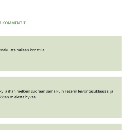
T KOMMENTIT
makuista millään konstilla.
 kyllä ihan melkein suoraan sama kuin Fazerin leivontasuklaassa, ja
aikkien mielestä hyvää.