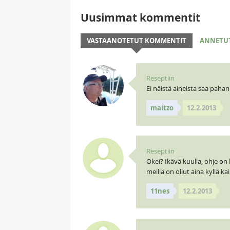
Uusimmat kommentit
VASTAANOTETUT KOMMENTIT
ANNETU
Reseptiin
Ei näistä aineista saa pahan
maitzo
12.2.2013
Reseptiin
Okei? Ikävä kuulla, ohje on
meillä on ollut aina kyllä k
11nes
12.2.2013