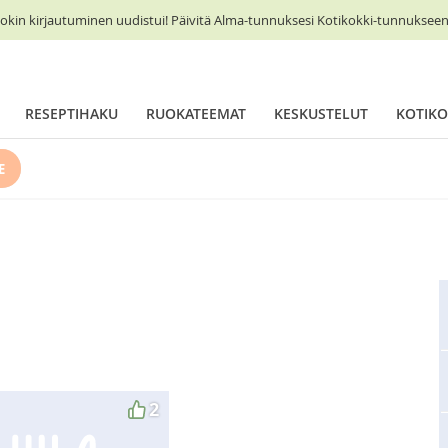
okin kirjautuminen uudistui! Päivitä Alma-tunnuksesi Kotikokki-tunnukseen 
RESEPTIHAKU
RUOKATEEMAT
KESKUSTELUT
KOTIKO
E
2