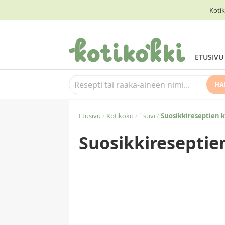
Kotik
ETUSIVU
HA
Etusivu
/
Kotikokit
/
`suvi
/
Suosikkireseptien 
Suosikkireseptie