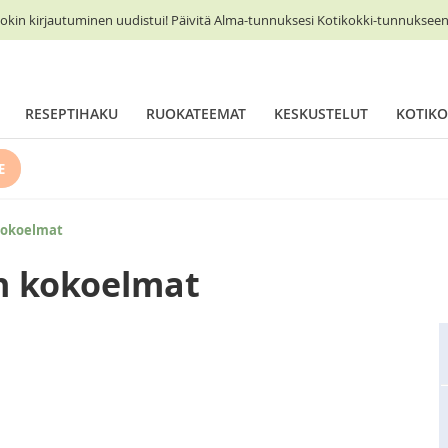
okin kirjautuminen uudistui! Päivitä Alma-tunnuksesi Kotikokki-tunnukseen 
RESEPTIHAKU
RUOKATEEMAT
KESKUSTELUT
KOTIKO
E
kokoelmat
n kokoelmat