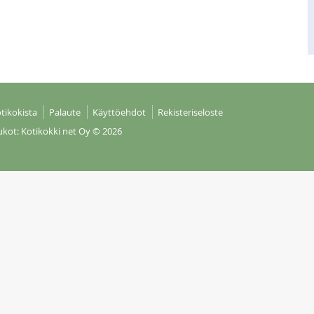
tikokista
Palaute
Käyttöehdot
Rekisteriseloste
ukot: Kotikokki net Oy
© 2026