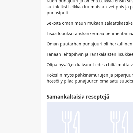
Kuori punajuuri ja omena.Leikkaa ensin siiv
suikaleiksi.Leikkaa luumuista kivet pois ja p
punasipuli.
Sekoita oman maun mukaan salaattikastike,
Lisää lopuksi ranskankermaa pehmentäm
Oman puutarhan punajuuri oli herkullinen
Tänään lehtipihvin ja ranskalaisten lisukke
Olipa hyvää,en kaivanut edes chiliä,mutta vo
Kokeilin myös pähkinämurujen ja piparjuur
hössöily pilaa punajuuren omalaatuisuude
Samankaltaisia reseptejä