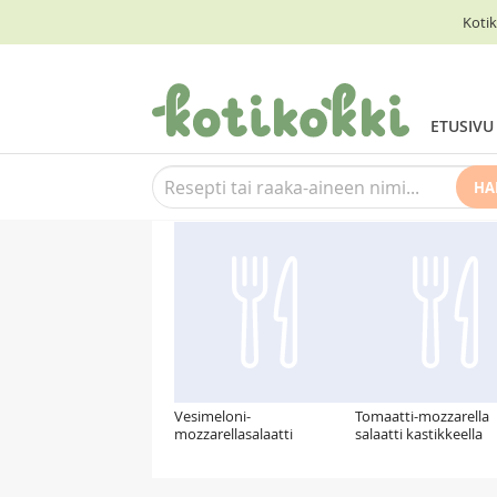
Kotik
ETUSIVU
HA
Suosittelemme myös
Vesimeloni-
Tomaatti-mozzarella
mozzarellasalaatti
salaatti kastikkeella