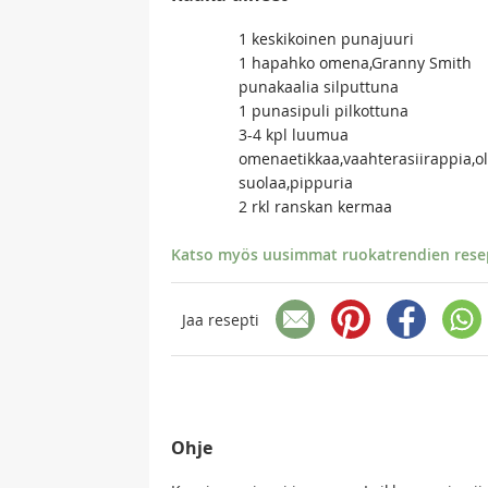
1 keskikoinen punajuuri
1 hapahko omena,Granny Smith
punakaalia silputtuna
1 punasipuli pilkottuna
3-4 kpl luumua
omenaetikkaa,vaahterasiirappia,oli
suolaa,pippuria
2 rkl ranskan kermaa
Katso myös uusimmat ruokatrendien resept
Jaa resepti
Ohje