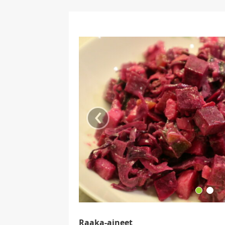
‹
Raaka-aineet