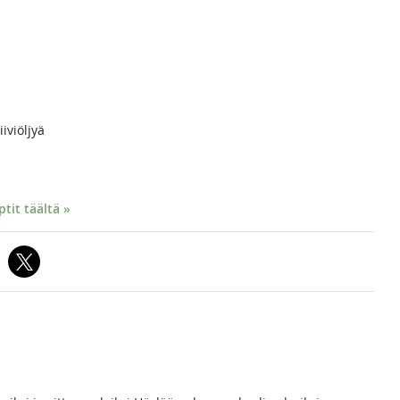
iviöljyä
it täältä »