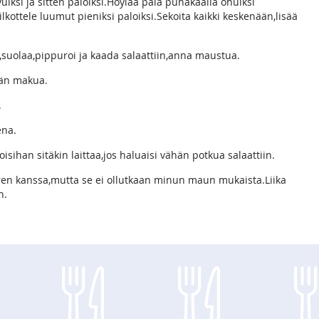
uiksi ja sitten paloiksi.Höylää pala punakaalia ohuiksi
ilkottele luumut pieniksi paloiksi.Sekoita kaikki keskenään,lisää
suolaa,pippuroi ja kaada salaattiin,anna maustua.
ään makua.
.
ena.
isihan sitäkin laittaa,jos haluaisi vähän potkua salaattiin.
en kanssa,mutta se ei ollutkaan minun maun mukaista.Liika
n.