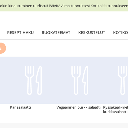
okin kirjautuminen uudistui! Päivitä Alma-tunnuksesi Kotikokki-tunnukseen 
RESEPTIHAKU
RUOKATEEMAT
KESKUSTELUT
KOTIKO
E
Kanasalaatti
Vegaaninen purkkisalaatti
Kyssäkaali-mel
kurkkusalaatti