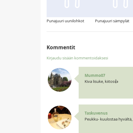
Punajuuri uunilohkot
Punajuuri sämpylät
Kommentit
Kirjaudu sisään kommentoidaksesi
Mummo07
Kiva lisuke, kiitos👍
Taskuvenus
Peukku- kuulostaa hyvältä,