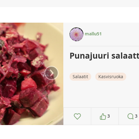
mallu51
Punajuuri salaatt
›
Salaatit
Kasvisruoka
3
3