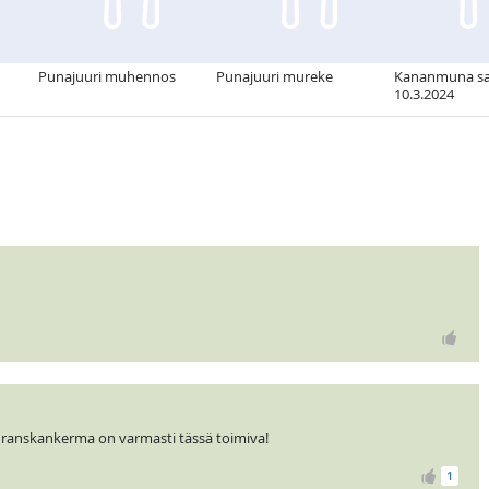
Punajuuri muhennos
Punajuuri mureke
Kananmuna sal
10.3.2024
 ranskankerma on varmasti tässä toimiva!
1